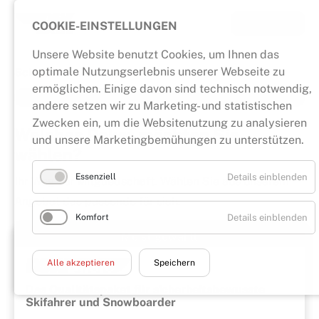
Fragen?
COOKIE-EINSTELLUNGEN
Unsere Website benutzt Cookies, um Ihnen das
optimale Nutzungserlebnis unserer Webseite zu
Schritt 1:
Produktauswahl
ermöglichen. Einige davon sind technisch notwendig,
andere setzen wir zu Marketing- und statistischen
Zwecken ein, um die Websitenutzung zu analysieren
Welches Paket möchten Sie
und unsere Marketingbemühungen zu unterstützen.
wählen?
Essenziell
Details einblenden
Ihr Weg zur Mitgliedschaft. Wählen Sie aus unserem
Angebot das passende für sich.
Komfort
Details einblenden
Meist gewählt
Alle akzeptieren
Speichern
Das Qualitätspaket für sicherheitsbewusste
Skifahrer und Snowboarder